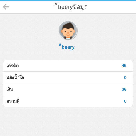
ิิbeeryข้อมูล
ิิbeery
เครดิต
45
พลังน้ำใจ
0
เงิน
36
ความดี
0