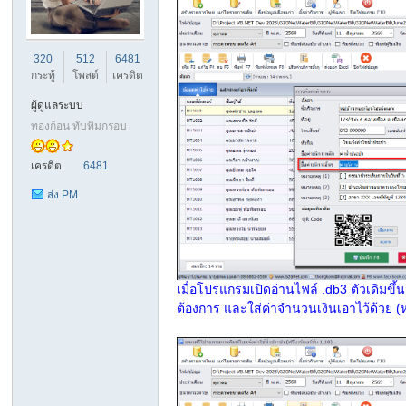
ชน
320
512
6481
กระทู้
โพสต์
เครดิต
ผู้ดูแลระบบ
ทองก้อน ทับทิมกรอบ
เครดิต
6481
ส่ง PM
คน
เมื่อโปรแกรมเปิดอ่านไฟล์ .db3 ตัวเดิมขึ้
ต้องการ และใส่ค่าจำนวนเงินเอาไว้ด้วย (หา
รัก