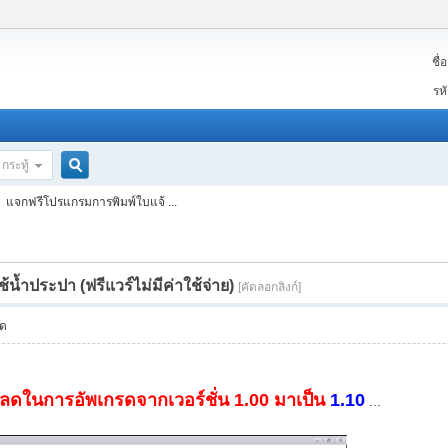
ชื่อ
สม
รห
กระทู้
ค้นหา
แจกฟรีโปรแกรมการพิมพ์ใบแจ้ ...
้ำประปา (ฟรีแวร์ไม่มีค่าใช้จ่าย)
[คัดลอกลิงก์]
มด
ลดในการอัพเกรดจากเวอร์ชั่น 1.00 มาเป็น
1.10
...