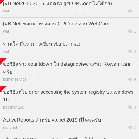
[VB.Net2010-2015] แอด Nuget-QRCode ไม่ได้ครับ
wat
1
[VB.Net] ขอแนวทางอ่าน QRCode จาก WebCam
wat
1
ท่านใด มีแนวทางเขียน vb.net - map
wat
0
ขอวิธีสร้าง countdown ใน datagridview แต่ละ Rows หน่อย
ครับ
komenservice
9
ขอวิธีแก้ไข error accessing the system registry บน windows
10
ppcchan265
3
ActiveReports สำหรับ vb.net 2019 มีไหมครับ
nongnot
7