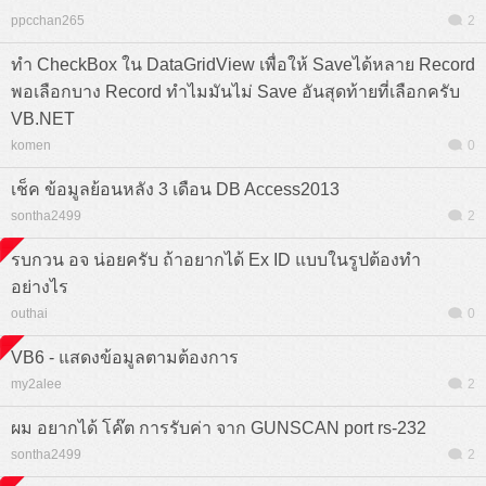
ppcchan265
2
ทำ CheckBox ใน DataGridView เพื่อให้ Saveได้หลาย Record
พอเลือกบาง Record ทำไมมันไม่ Save อันสุดท้ายที่เลือกครับ
VB.NET
komen
0
เช็ค ข้อมูลย้อนหลัง 3 เดือน DB Access2013
sontha2499
2
รบกวน อจ น่อยครับ ถ้าอยากได้ Ex ID แบบในรูปต้องทำ
อย่างไร
outhai
0
VB6 - แสดงข้อมูลตามต้องการ
my2alee
2
ผม อยากได้ โค๊ต การรับค่า จาก GUNSCAN port rs-232
sontha2499
2