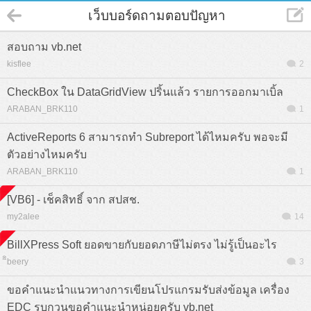
เว็บบอร์ดถามตอบปัญหา
สอบถาม vb.net
kisflee
2
CheckBox ใน DataGridView ปริ้นแล้ว รายการออกมาเบิ้ล
ARABAN_BRK110
1
ActiveReports 6 สามารถทำ Subreport ได้ไหมครับ พอจะมี
ตัวอย่างไหมครับ
ARABAN_BRK110
1
[VB6] - เช็คสิทธิ์ จาก สปสช.
my2alee
14
BillXPress Soft ยอดขายกับยอดภาษีไม่ตรง ไม่รู้เป็นอะไร
ิิbeery
3
ขอคำแนะนำแนวทางการเขียนโปรแกรมรับส่งข้อมูล เครื่อง
EDC รบกวนขอคำแนะนำหน่อยครับ vb.net